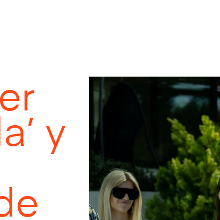
er
a’ y
 de