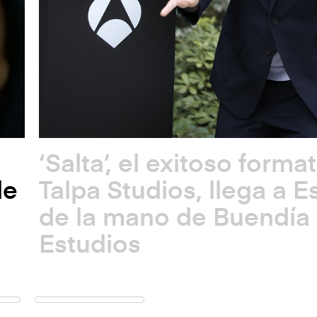
‘Salta’, el exitoso forma
de
Talpa Studios, llega a 
de la mano de Buendía
Estudios