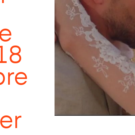
se
 18
bre
er