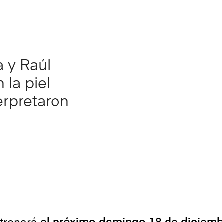
 y Raúl
 la piel
erpretaron
trenará
el próximo domingo 18 de diciembr