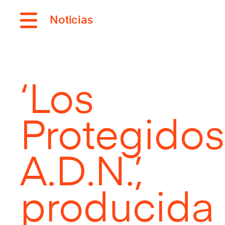
Noticias
‘Los
Protegidos
A.D.N.’,
producida