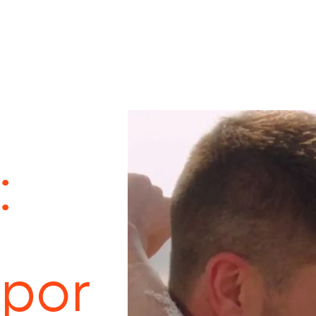
:
 por