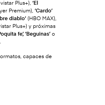
istar Plus+),
‘El
ayer Premium),
‘Cardo’
bre diablo’
(HBO MAX),
star Plus+) y próximas
Poquita fe’, ‘Beguinas’
o
.
 formatos, capaces de