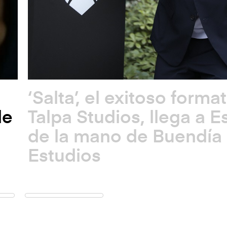
‘Salta’, el exitoso forma
de
Talpa Studios, llega a 
de la mano de Buendía
Estudios