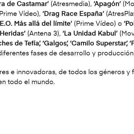
ra de Castamar’
(Atresmedia),
‘Apagón’
(Mov
Prime Vídeo),
‘Drag Race España’
(AtresPl
E.O. Más allá del límite’
(Prime Vídeo) o
‘Po
Heridas’
(Antena 3),
‘La Unidad Kabul’
(Movi
hes de Tefía’, ‘Galgos’, ‘Camilo Superstar’, ‘
 diferentes fases de desarrollo y producción
lares e innovadoras, de todos los géneros y
en todo el mundo.