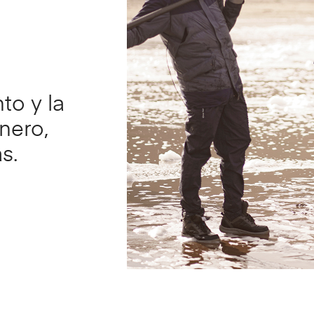
to y la
nero,
s.