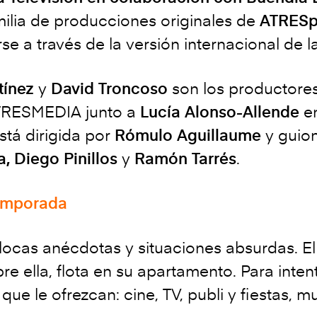
milia de producciones originales de
ATRESp
e a través de la versión internacional de l
tínez
y
David Troncoso
son los productores
ATRESMEDIA junto a
Lucía Alonso-Allende
e
stá dirigida por
Rómulo Aguillaume
y guio
, Diego Pinillos
y
Ramón Tarrés
.
temporada
locas anécdotas y situaciones absurdas. El
e ella, flota en su apartamento. Para intent
que le ofrezcan: cine, TV, publi y fiestas, m