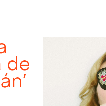
a
 de
lán’