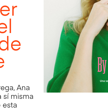
er
el
 de
e
rega, Ana
a sí misma
 esta