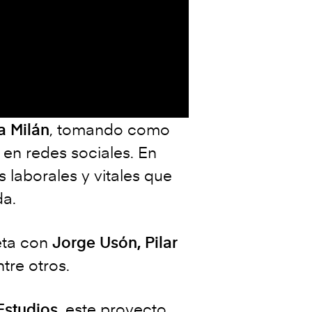
a Milán
,
tomando como
en redes sociales. En
 laborales y vitales que
da.
eta con
Jorge Usón, Pilar
ntre otros.
Estudios
, este proyecto